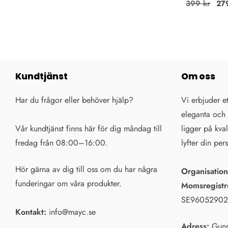
Ordinarie
399 kr
Rea
27
pris
Kundtjänst
Om oss
Har du frågor eller behöver hjälp?
Vi erbjuder e
eleganta och 
Vår kundtjänst finns här för dig måndag till
ligger på kva
fredag från 08:00–16:00.
lyfter din per
Hör gärna av dig till oss om du har några
Organisatio
funderingar om våra produkter.
Momsregistr
SE96052902
Kontakt:
info@mayc.se
Adress:
Gunn