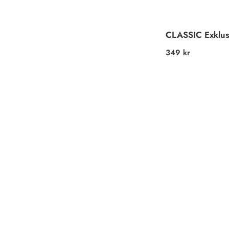
CLASSIC Exklus
Ordinarie
349 kr
pris