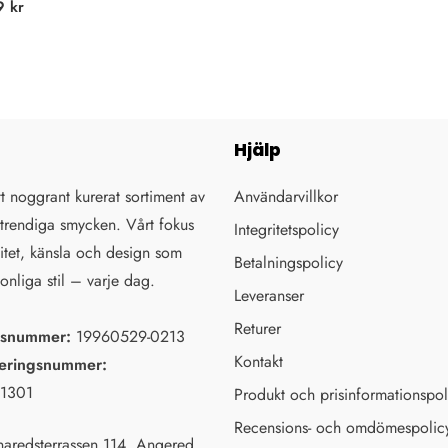
pris
9 kr
Hjälp
tt noggrant kurerat sortiment av
Användarvillkor
trendiga smycken. Vårt fokus
Integritetspolicy
litet, känsla och design som
Betalningspolicy
sonliga stil – varje dag.
Leveranser
Returer
nsnummer:
19960529-0213
Kontakt
eringsnummer:
1301
Produkt och prisinformationspol
Recensions- och omdömespolic
aredsterrassen 114, Angered