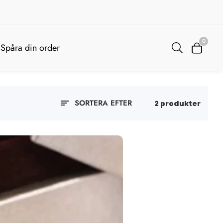
0
0
Spåra din order
artiklar
SORTERA EFTER
2 produkter