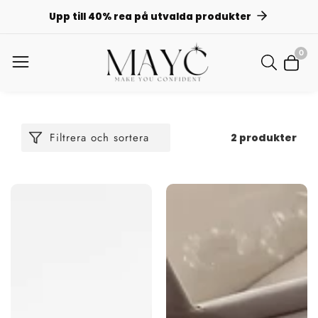
L
Upp till 40% rea på utvalda produkter
NEHÅLL
0
0
artik
Filtrera och sortera
2 produkter