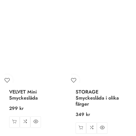
VELVET Mini
STORAGE
Smyckeslåda
Smyckeslåda i olika
färger
Ordinarie
299 kr
Ordinarie
349 kr
pris
pris